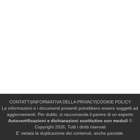
CONTATTI
|
INFORMATIVA DELLA PRIVACY
|
COOKIE POLICY
Le informazioni e i documenti presenti potrebbero essere soggetti ad
aggiornamenti. Per dubbi, si raccomanda il parere di un esperto
Autocertificazioni e dichiarazioni sostitutive con moduli
©
Copyright 2026, Tutti i diritti riservati
E' vietata la duplicazione dei contenuti, anche parziale.