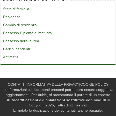
Stato di famiglia
Residenza
Cambio di residenza
Possesso Diploma di maturità
Possesso della laurea
Carichi pendenti
Antimafia
CONTATTI
|
INFORMATIVA DELLA PRIVACY
|
COOKIE POLICY
Le informazioni e i documenti presenti potrebbero essere soggetti ad
aggiornamenti. Per dubbi, si raccomanda il parere di un esperto
Autocertificazioni e dichiarazioni sostitutive con moduli
©
Copyright 2026, Tutti i diritti riservati
E' vietata la duplicazione dei contenuti, anche parziale.