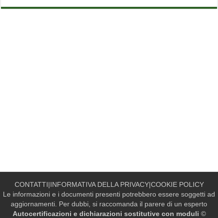
CONTATTI
|
INFORMATIVA DELLA PRIVACY
|
COOKIE POLICY
Le informazioni e i documenti presenti potrebbero essere soggetti ad
aggiornamenti. Per dubbi, si raccomanda il parere di un esperto
Autocertificazioni e dichiarazioni sostitutive con moduli
©