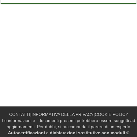
CONTATTI
|
INFORMATIVA DELLA PRIVACY
|
COOKIE POLICY
Le informazioni e i documenti presenti potrebbero essere soggetti ad
aggiornamenti. Per dubbi, si raccomanda il parere di un esperto
Autocertificazioni e dichiarazioni sostitutive con moduli
©