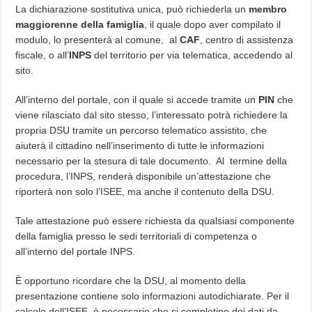
La dichiarazione sostitutiva unica, può richiederla un
membro
maggiorenne della famiglia
, il quale dopo aver compilato il
modulo, lo presenterà al comune, al
CAF
, centro di assistenza
fiscale, o all’
INPS
del territorio per via telematica, accedendo al
sito.
All’interno del portale, con il quale si accede tramite un
PIN
che
viene rilasciato dal sito stesso, l’interessato potrà richiedere la
propria DSU tramite un percorso telematico assistito, che
aiuterà il cittadino nell’inserimento di tutte le informazioni
necessario per la stesura di tale documento. Al termine della
procedura, l’INPS, renderà disponibile un’attestazione che
riporterà non solo l’ISEE, ma anche il contenuto della DSU.
Tale attestazione può essere richiesta da qualsiasi componente
della famiglia presso le sedi territoriali di competenza o
all’interno del portale INPS.
È opportuno ricordare che la DSU, al momento della
presentazione contiene solo informazioni autodichiarate. Per il
calcolo dell’ISEE, è necessario che si completino dei dati da